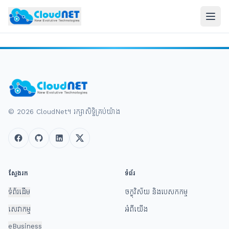
© 2026 CloudNet។ រក្សាសិទ្ធិគ្រប់យ៉ាង
ស្វែងរក
ទំព័រ
ទំព័រដើម
ចក្ខុវិស័យ និងបេសកកម្ម
សេវាកម្ម
អំពីយើង
eBusiness